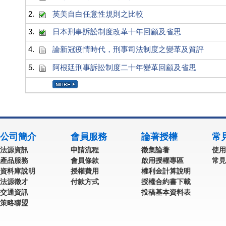
2.
英美自白任意性規則之比較
3.
日本刑事訴訟制度改革十年回顧及省思
4.
論新冠疫情時代，刑事司法制度之變革及質評
5.
阿根廷刑事訴訟制度二十年變革回顧及省思
公司簡介
會員服務
論著授權
常
法源資訊
申請流程
徵集論著
使用
產品服務
會員條款
啟用授權專區
常見
資料庫說明
授權費用
權利金計算說明
法源徵才
付款方式
授權合約書下載
交通資訊
投稿基本資料表
策略聯盟