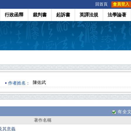
:::
回首頁
會員登入
行政函釋
裁判書
起訴書
英譯法規
法學論著
陳佑武
作者姓名：
有全
著作名稱
及其意義