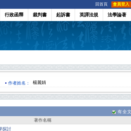
:::
回首頁
會員登入
行政函釋
裁判書
起訴書
英譯法規
法學論著
楊麗娟
作者姓名：
有全
著作名稱
學探討