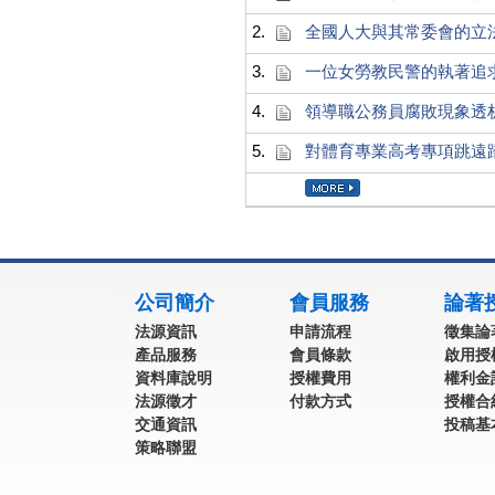
2.
全國人大與其常委會的立
3.
一位女勞教民警的執著追
4.
領導職公務員腐敗現象透
5.
對體育專業高考專項跳遠
:::
公司簡介
會員服務
論著
法源資訊
申請流程
徵集論
產品服務
會員條款
啟用授
資料庫說明
授權費用
權利金
法源徵才
付款方式
授權合
交通資訊
投稿基
策略聯盟