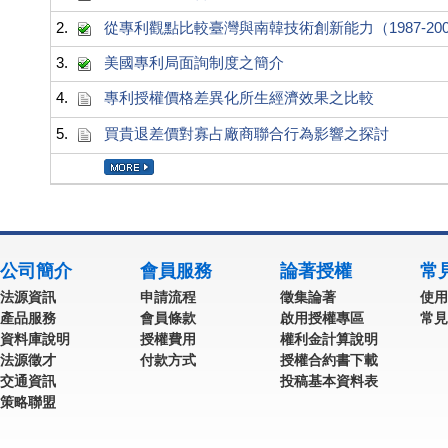
2.
從專利觀點比較臺灣與南韓技術創新能力（1987-200
3.
美國專利局面詢制度之簡介
4.
專利授權價格差異化所生經濟效果之比較
5.
買貴退差價對寡占廠商聯合行為影響之探討
公司簡介
會員服務
論著授權
常
法源資訊
申請流程
徵集論著
使用
產品服務
會員條款
啟用授權專區
常見
資料庫說明
授權費用
權利金計算說明
法源徵才
付款方式
授權合約書下載
交通資訊
投稿基本資料表
策略聯盟