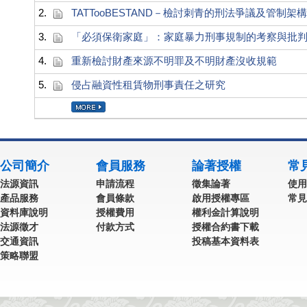
2.
TATTooBESTAND－檢討刺青的刑法爭議及管制架構
3.
「必須保衛家庭」：家庭暴力刑事規制的考察與批
4.
重新檢討財產來源不明罪及不明財產沒收規範
5.
侵占融資性租賃物刑事責任之研究
公司簡介
會員服務
論著授權
常
法源資訊
申請流程
徵集論著
使用
產品服務
會員條款
啟用授權專區
常見
資料庫說明
授權費用
權利金計算說明
法源徵才
付款方式
授權合約書下載
交通資訊
投稿基本資料表
策略聯盟