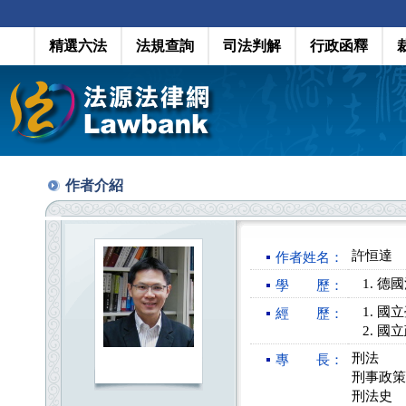
精選六法
法規查詢
司法判解
行政函釋
作者介紹
許恒達
作者姓名：
德國
學 歷：
國立
經 歷：
國立
刑法
專 長：
刑事政策
刑法史