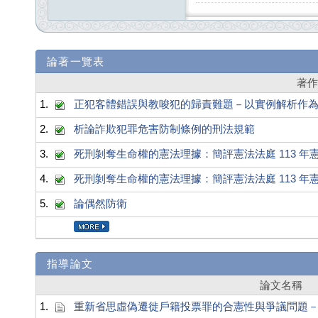
論著一覽表
著
1.
正犯客體錯誤與教唆犯的歸責難題－以實例解析作
2.
析論詐欺犯罪危害防制條例的刑法規範
3.
死刑剝奪生命權的憲法理據：簡評憲法法庭 113 年憲
4.
死刑剝奪生命權的憲法理據：簡評憲法法庭 113 年憲
5.
論偶然防衛
指導論文
論文名稱
1.
重新省思虛偽遷徙戶籍投票罪的合憲性與爭議問題