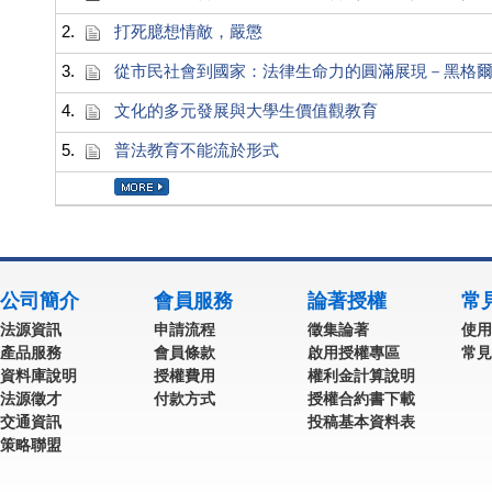
2.
打死臆想情敵，嚴懲
3.
從市民社會到國家：法律生命力的圓滿展現－黑格
4.
文化的多元發展與大學生價值觀教育
5.
普法教育不能流於形式
公司簡介
會員服務
論著授權
常
法源資訊
申請流程
徵集論著
使用
產品服務
會員條款
啟用授權專區
常見
資料庫說明
授權費用
權利金計算說明
法源徵才
付款方式
授權合約書下載
交通資訊
投稿基本資料表
策略聯盟