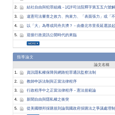
2.
結社自由與犯罪組織－試評司法院釋字第五五六號
3.
違憲司法審查之效力、拘束力、「表面張力」或「
4.
以「大」為尊或同舟共濟？－由臺北市里長延選談
5.
迎接行政資訊公開時代的來臨
指導論文
論文名稱
1.
資訊隱私權保障與網路犯罪通訊監察法制
2.
教師申訴法制與正當法律程序
3.
行政程序中之正當法律程序－憲法規範論
4.
新聞自由與隱私權之衝突
5.
從美國聯邦採購規則論我國政府採購法之爭議處理