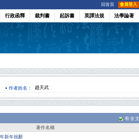
:::
回首頁
會員登入
行政函釋
裁判書
起訴書
英譯法規
法學論著
趙天武
作者姓名：
有全
著作名稱
 年新年祝辭