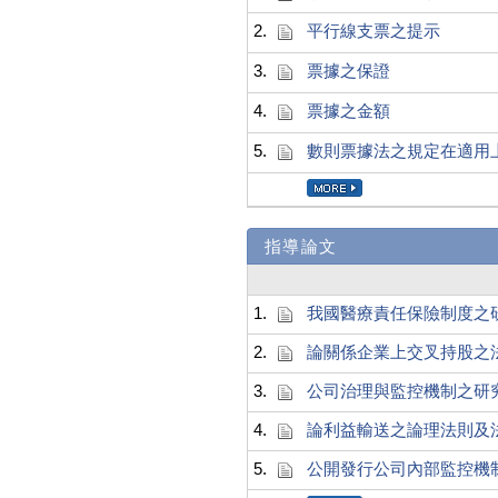
2.
平行線支票之提示
3.
票據之保證
4.
票據之金額
5.
數則票據法之規定在適用
指導論文
1.
我國醫療責任保險制度之
2.
論關係企業上交叉持股之
3.
公司治理與監控機制之研
4.
論利益輸送之論理法則及
5.
公開發行公司內部監控機