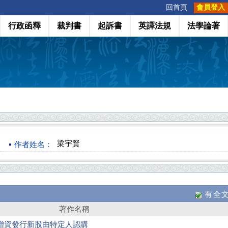
:::
回首頁
會員登入
行政函釋
裁判書
起訴書
英譯法規
法學論著
梁宇賢
作者姓名：
有全
著作名稱
增資發行新股由特定人認購