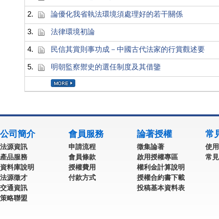
2.
論優化我省執法環境須處理好的若干關係
3.
法律環境初論
4.
民信其賞則事功成－中國古代法家的行賞觀述要
5.
明朝監察禦史的選任制度及其借鑒
公司簡介
會員服務
論著授權
常
法源資訊
申請流程
徵集論著
使用
產品服務
會員條款
啟用授權專區
常見
資料庫說明
授權費用
權利金計算說明
法源徵才
付款方式
授權合約書下載
交通資訊
投稿基本資料表
策略聯盟