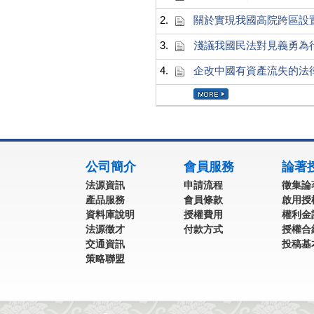
2.
關於實現我國高院跨區設
3.
淺議我國民法對見義勇為
4.
企改中國有資產流失的法
:::
公司簡介
會員服務
論著
法源資訊
申請流程
徵集論
產品服務
會員條款
啟用授
資料庫說明
授權費用
權利金
法源徵才
付款方式
授權合
交通資訊
投稿基
策略聯盟