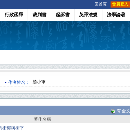
:::
回首頁
會員登入
行政函釋
裁判書
起訴書
英譯法規
法學論著
趙小軍
作者姓名：
有全
著作名稱
的衝突與衡平