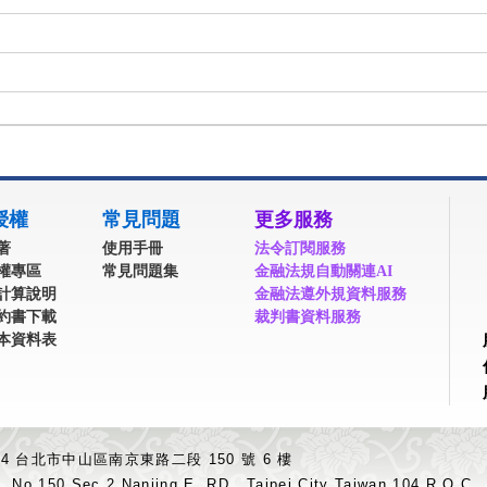
授權
常見問題
更多服務
著
使用手冊
法令訂閱服務
權專區
常見問題集
金融法規自動關連AI
計算說明
金融法遵外規資料服務
約書下載
裁判書資料服務
本資料表
04 台北市中山區南京東路二段 150 號 6 樓
.,No.150,Sec.2,Nanjing E. RD., Taipei City Taiwan 104,R.O.C.