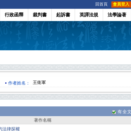
:::
回首頁
會員登入
行政函釋
裁判書
起訴書
英譯法規
法學論著
王衛軍
作者姓名：
有全
著作名稱
的法律探權