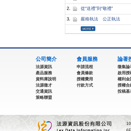
2.
從“送禮”到“敬禮”
3.
嚴格執法 公正執法
:::
公司簡介
會員服務
論著
法源資訊
申請流程
徵集論
產品服務
會員條款
啟用授
資料庫說明
授權費用
權利金
法源徵才
付款方式
授權合
交通資訊
投稿基
策略聯盟
1
6F