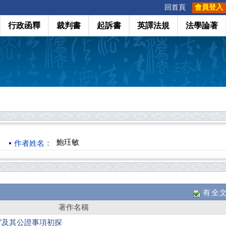
:::
回首頁
會員登入
行政函釋
裁判書
起訴書
英譯法規
法學論著
鮑玨敏
作者姓名：
有全
著作名稱
”及其公證事項初探