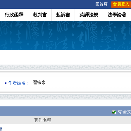
:::
回首頁
會員登入
行政函釋
裁判書
起訴書
英譯法規
法學論著
翟宗泉
作者姓名：
有全
著作名稱
騰