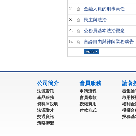
2.
金融人員的刑事責任
3.
民主與法治
4.
公務員基本法治觀念
5.
言論自由與律師業務廣告
:::
公司簡介
會員服務
論著
法源資訊
申請流程
徵集論
產品服務
會員條款
啟用授
資料庫說明
授權費用
權利金
法源徵才
付款方式
授權合
交通資訊
投稿基
策略聯盟