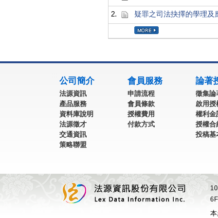
2.
疑罪之司法抉擇的學理及
:::
公司簡介
會員服務
論著
法源資訊
申請流程
徵集論
產品服務
會員條款
啟用授
資料庫說明
授權費用
權利金
法源徵才
付款方式
授權合
交通資訊
投稿基
策略聯盟
1
6F
本