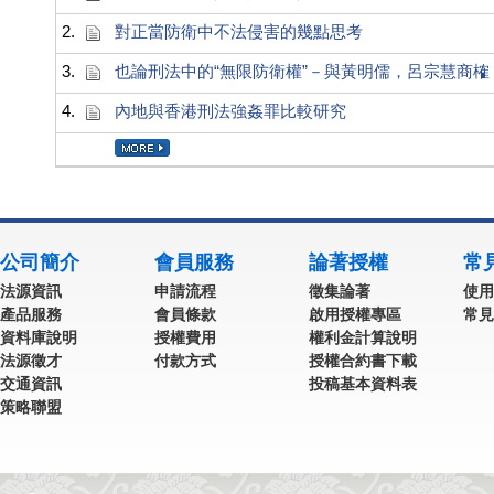
2.
對正當防衛中不法侵害的幾點思考
3.
也論刑法中的“無限防衛權”－與黃明儒，呂宗慧商榷
4.
內地與香港刑法強姦罪比較研究
公司簡介
會員服務
論著授權
常
法源資訊
申請流程
徵集論著
使用
產品服務
會員條款
啟用授權專區
常見
資料庫說明
授權費用
權利金計算說明
法源徵才
付款方式
授權合約書下載
交通資訊
投稿基本資料表
策略聯盟