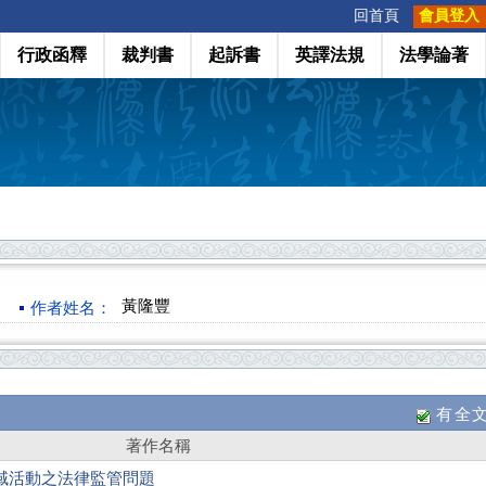
:::
回首頁
會員登入
行政函釋
裁判書
起訴書
英譯法規
法學論著
黃隆豐
作者姓名：
有全
著作名稱
域活動之法律監管問題