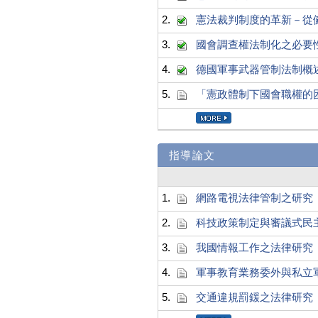
2.
憲法裁判制度的革新－從
3.
國會調查權法制化之必要
4.
德國軍事武器管制法制概
5.
「憲政體制下國會職權的
指導論文
1.
網路電視法律管制之研究
2.
科技政策制定與審議式民
3.
我國情報工作之法律研究
4.
軍事教育業務委外與私立
5.
交通違規罰鍰之法律研究