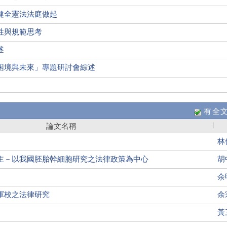
健全憲法法庭做起
性與規範思考
述
困境與未來」專題研討會綜述
有全
論文名稱
林
主－以我國胚胎幹細胞研究之法律政策為中心
胡
余
軍校之法律研究
余
黃