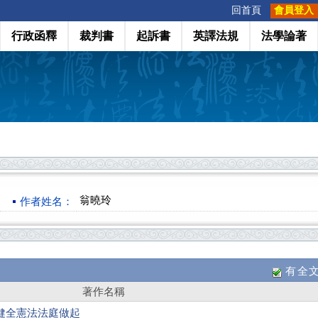
:::
回首頁
會員登入
行政函釋
裁判書
起訴書
英譯法規
法學論著
翁曉玲
作者姓名：
有全
著作名稱
健全憲法法庭做起