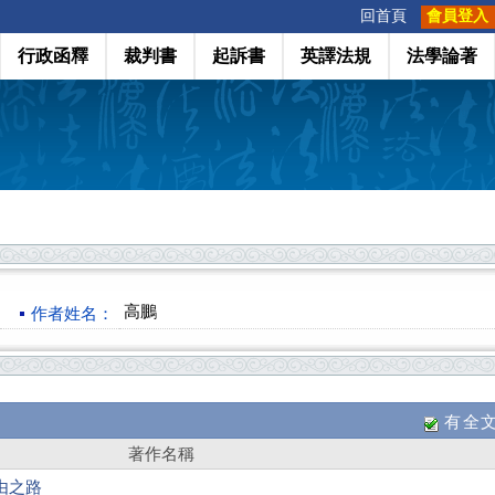
:::
回首頁
會員登入
行政函釋
裁判書
起訴書
英譯法規
法學論著
高鵬
作者姓名：
有全
著作名稱
由之路