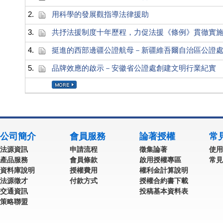
2.
用科學的發展觀指導法律援助
3.
共抒法援制度十年歷程，力促法援《條例》貫徹實
4.
挺進的西部邊疆公證航母－新疆維吾爾自治區公證
5.
品牌效應的啟示－安徽省公證處創建文明行業紀實
公司簡介
會員服務
論著授權
常
法源資訊
申請流程
徵集論著
使用
產品服務
會員條款
啟用授權專區
常見
資料庫說明
授權費用
權利金計算說明
法源徵才
付款方式
授權合約書下載
交通資訊
投稿基本資料表
策略聯盟