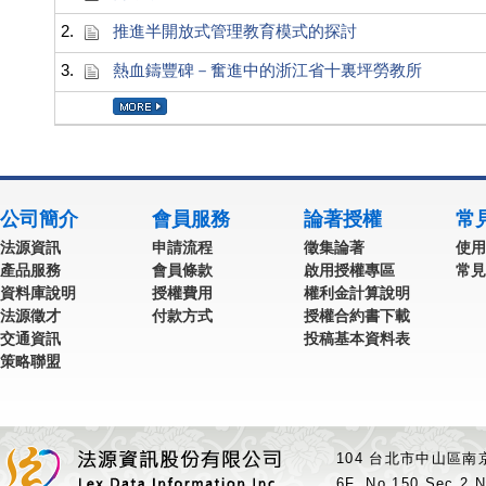
2.
推進半開放式管理教育模式的探討
3.
熱血鑄豐碑－奮進中的浙江省十裏坪勞教所
公司簡介
會員服務
論著授權
常
法源資訊
申請流程
徵集論著
使用
產品服務
會員條款
啟用授權專區
常見
資料庫說明
授權費用
權利金計算說明
法源徵才
付款方式
授權合約書下載
交通資訊
投稿基本資料表
策略聯盟
104 台北市中山區南京
6F.,No.150,Sec.2,N