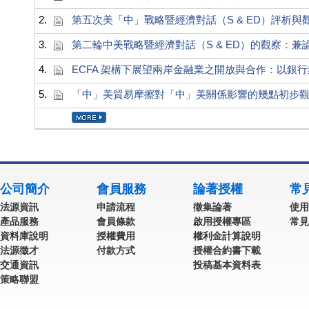
2.
第五次美「中」戰略暨經濟對話（S & ED）評析與
3.
第二輪中美戰略暨經濟對話（S & ED）的觀察：兼論
4.
ECFA 架構下展望兩岸金融業之開放與合作：以銀
5.
「中」美貿易摩擦對「中」美關係影響的幾點初步
公司簡介
會員服務
論著授權
常
法源資訊
申請流程
徵集論著
使用
產品服務
會員條款
啟用授權專區
常見
資料庫說明
授權費用
權利金計算說明
法源徵才
付款方式
授權合約書下載
交通資訊
投稿基本資料表
策略聯盟