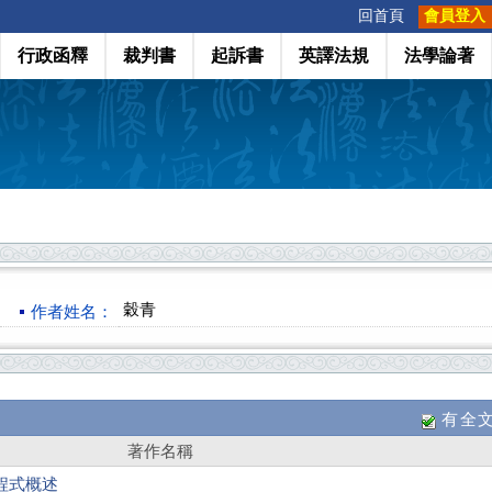
:::
回首頁
會員登入
行政函釋
裁判書
起訴書
英譯法規
法學論著
穀青
作者姓名：
有全
著作名稱
程式概述