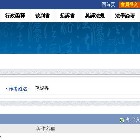
:::
回首頁
會員登入
行政函釋
裁判書
起訴書
英譯法規
法學論著
孫錫春
作者姓名：
有全
著作名稱
”