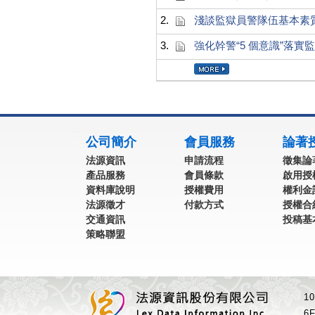
2.
淺談監獄員警隊伍基本素
3.
強化幹警“5 個意識”落實監
:::
公司簡介
會員服務
論著
法源資訊
申請流程
徵集論
產品服務
會員條款
啟用授
資料庫說明
授權費用
權利金
法源徵才
付款方式
授權合
交通資訊
投稿基
策略聯盟
1
6F