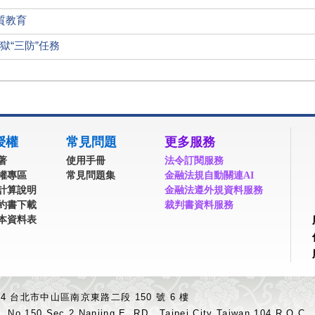
質教育
獄“三防”任務
授權
常見問題
更多服務
著
使用手冊
法令訂閱服務
權專區
常見問題集
金融法規自動關連AI
計算說明
金融法遵外規資料服務
約書下載
裁判書資料服務
本資料表
04 台北市中山區南京東路二段 150 號 6 樓
.,No.150,Sec.2,Nanjing E. RD., Taipei City Taiwan 104,R.O.C.