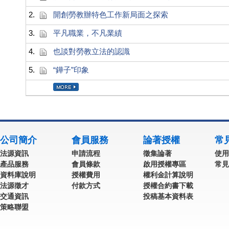
2.
開創勞教辦特色工作新局面之探索
3.
平凡職業，不凡業績
4.
也談對勞教立法的認識
5.
“鏵子”印象
公司簡介
會員服務
論著授權
常
法源資訊
申請流程
徵集論著
使用
產品服務
會員條款
啟用授權專區
常見
資料庫說明
授權費用
權利金計算說明
法源徵才
付款方式
授權合約書下載
交通資訊
投稿基本資料表
策略聯盟