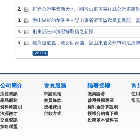
2.
打造公證事業新天地－關於山東省嘉祥縣公證處體
3.
微山湖畔的創業者－記山東省濟寧監獄黨委書記、
4.
刑事訴訟非法證據取捨之新探
5.
鐵肩擔道義，救女回家園－記山東省兗州市司法局
公司簡介
會員服務
論著授權
常
法源資訊
申請流程
徵集論著
使用
產品服務
會員條款
啟用授權專區
常見
資料庫說明
授權費用
權利金計算說明
法源徵才
付款方式
授權合約書下載
交通資訊
投稿基本資料表
策略聯盟