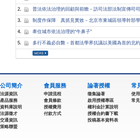
2.
普法依法治理的回顧與前瞻－訪司法部法制宣傳司
3.
制度作保障 真抓見實效－北京市東城區領導幹部
4.
牽住城市依法治理的“牛鼻子”
5.
多行不義必自斃－首都法學界抗議以美國為首的北
公司簡介
會員服務
論著授權
常
法源資訊
申請流程
徵集論著
使用
產品服務
會員條款
啟用授權專區
常見
資料庫說明
授權費用
權利金計算說明
法源徵才
付款方式
授權合約書下載
交通資訊
投稿基本資料表
策略聯盟