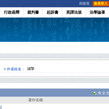
:::
回首頁
會員登入
行政函釋
裁判書
起訴書
英譯法規
法學論著
誠摯
作者姓名：
有全
著作名稱
囚