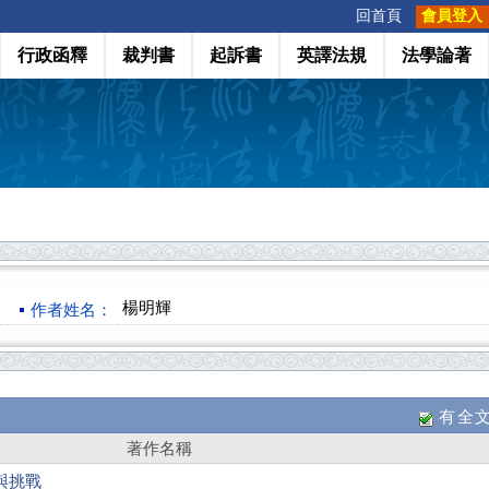
:::
回首頁
會員登入
行政函釋
裁判書
起訴書
英譯法規
法學論著
楊明輝
作者姓名：
有全
著作名稱
與挑戰