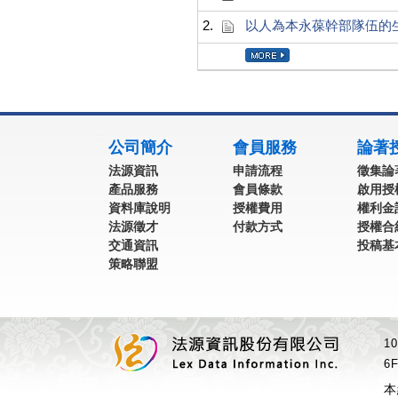
2.
以人為本永葆幹部隊伍的
:::
公司簡介
會員服務
論著
法源資訊
申請流程
徵集論
產品服務
會員條款
啟用授
資料庫說明
授權費用
權利金
法源徵才
付款方式
授權合
交通資訊
投稿基
策略聯盟
1
6F
本