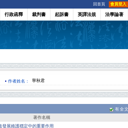
:::
回首頁
會員登入
行政函釋
裁判書
起訴書
英譯法規
法學論著
寧秋君
作者姓名：
有全
著作名稱
進發展維護穩定中的重要作用