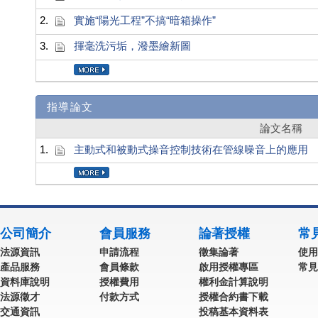
2.
實施“陽光工程”不搞“暗箱操作”
3.
揮毫洗污垢，潑墨繪新圖
指導論文
論文名稱
1.
主動式和被動式操音控制技術在管線噪音上的應用
公司簡介
會員服務
論著授權
常
法源資訊
申請流程
徵集論著
使用
產品服務
會員條款
啟用授權專區
常見
資料庫說明
授權費用
權利金計算說明
法源徵才
付款方式
授權合約書下載
交通資訊
投稿基本資料表