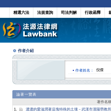
精選六法
法規查詢
司法判解
行政函釋
作者介紹
倪傑
作者姓名：
論著一覽表
著作名
1.
濃濃的愛滋潤著這塊特殊的土壤－武漢市漢陽勞教