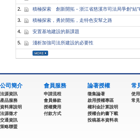
2.
積極探索 創新開拓－浙江省慈溪市司法局爭創“結”
3.
積極探索，勇於開拓，走特色安幫之路
4.
安置基地建設的新課題
5.
淺析加強司法所建設的必要性
公司簡介
會員服務
論著授權
常
法源資訊
申請流程
徵集論著
使用
產品服務
會員條款
啟用授權專區
常見
資料庫說明
授權費用
權利金計算說明
法源徵才
付款方式
授權合約書下載
交通資訊
投稿基本資料表
策略聯盟