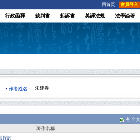
:::
回首頁
會員登入
行政函釋
裁判書
起訴書
英譯法規
法學論著
朱建春
作者姓名：
有全
著作名稱
用探討