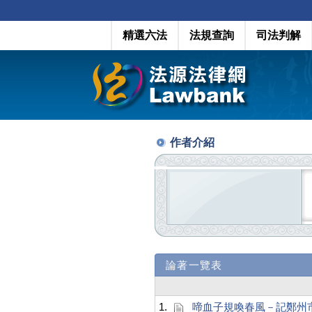
精選六法
法規查詢
司法判解
作者介紹
論著一覽表
1.
啼血子規喚春風－記鄭州