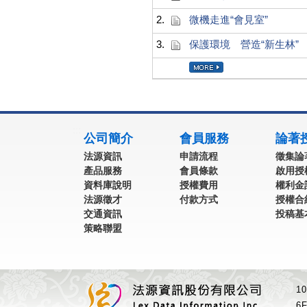
2.
微機走進“會見室”
3.
保護環境 營造“新生林”
:::
公司簡介
會員服務
論著
法源資訊
申請流程
徵集論
產品服務
會員條款
啟用授
資料庫說明
授權費用
權利金
法源徵才
付款方式
授權合
交通資訊
投稿基
策略聯盟
1
6F