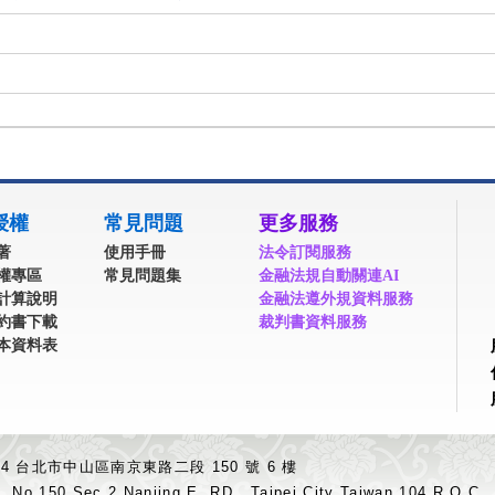
授權
常見問題
更多服務
著
使用手冊
法令訂閱服務
權專區
常見問題集
金融法規自動關連AI
計算說明
金融法遵外規資料服務
約書下載
裁判書資料服務
本資料表
04 台北市中山區南京東路二段 150 號 6 樓
.,No.150,Sec.2,Nanjing E. RD., Taipei City Taiwan 104,R.O.C.