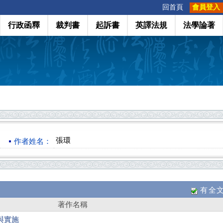
:::
回首頁
會員登入
行政函釋
裁判書
起訴書
英譯法規
法學論著
張環
作者姓名：
有全
著作名稱
與實施