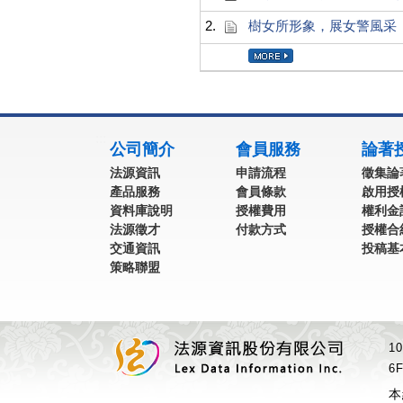
2.
樹女所形象，展女警風采
:::
公司簡介
會員服務
論著
法源資訊
申請流程
徵集論
產品服務
會員條款
啟用授
資料庫說明
授權費用
權利金
法源徵才
付款方式
授權合
交通資訊
投稿基
策略聯盟
1
6F
本