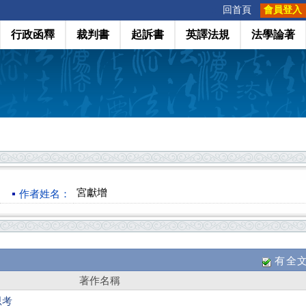
:::
回首頁
會員登入
行政函釋
裁判書
起訴書
英譯法規
法學論著
宮獻增
作者姓名：
有全
著作名稱
思考