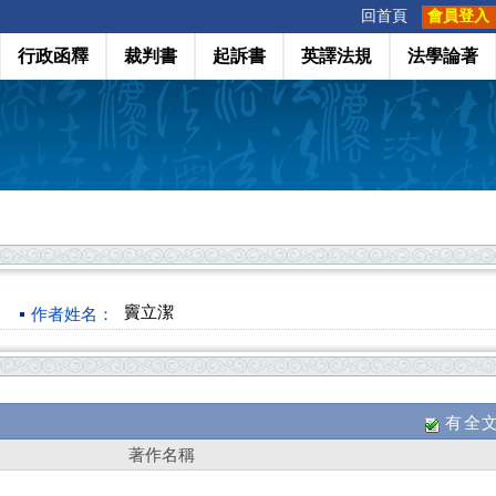
:::
回首頁
會員登入
行政函釋
裁判書
起訴書
英譯法規
法學論著
竇立潔
作者姓名：
有全
著作名稱