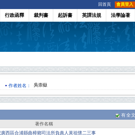
:::
回首頁
會員登入
行政函釋
裁判書
起訴書
英譯法規
法學論著
吳崇嶽
作者姓名：
有全
著作名稱
－記廣西區合浦縣曲樟鄉司法所負責人黃祖懷二三事