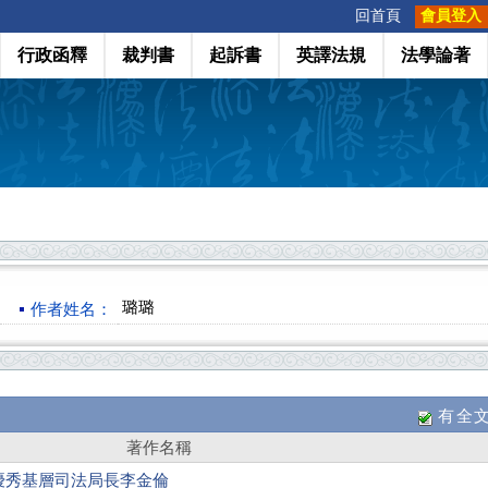
:::
回首頁
會員登入
行政函釋
裁判書
起訴書
英譯法規
法學論著
璐璐
作者姓名：
有全
著作名稱
優秀基層司法局長李金倫