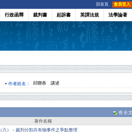
:::
回首頁
會員登入
行政函釋
裁判書
起訴書
英譯法規
法學論著
邱聯恭 講述
作者姓名：
有全
著作名稱
（六）－裁判分割共有物事件之爭點整理