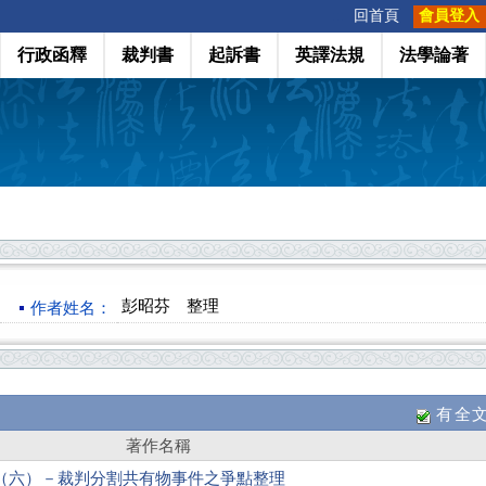
:::
回首頁
會員登入
行政函釋
裁判書
起訴書
英譯法規
法學論著
彭昭芬 整理
作者姓名：
有全
著作名稱
（六）－裁判分割共有物事件之爭點整理