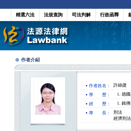
精選六法
法規查詢
司法判解
行政函釋
作者介紹
許絲捷
作者姓名：
德國
學 歷：
銘傳
經 歷：
刑法
專 長：
經濟刑法