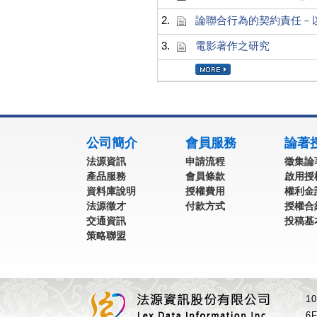
2.
論聯合行為的契約責任－
3.
電影著作之研究
:::
公司簡介
會員服務
論著
法源資訊
申請流程
徵集論
產品服務
會員條款
啟用授
資料庫說明
授權費用
權利金
法源徵才
付款方式
授權合
交通資訊
投稿基
策略聯盟
1
6F