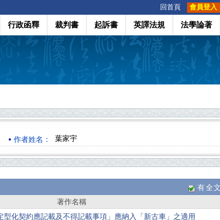
:::
回首頁
會員登入
行政函釋
裁判書
起訴書
英譯法規
法學論著
葉家宇
作者姓名：
有全
著作名稱
定型化契約應記載及不得記載事項」應納入「新古車」之適用