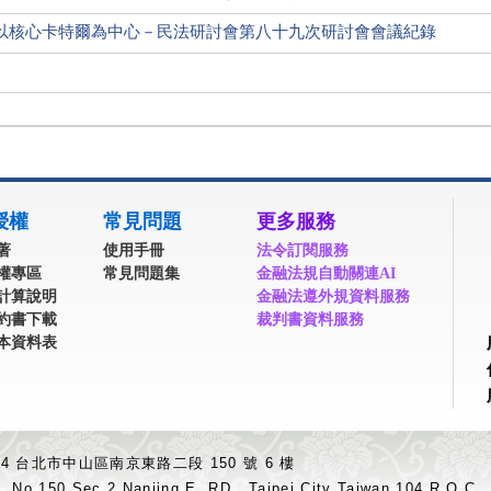
以核心卡特爾為中心－民法研討會第八十九次研討會會議紀錄
授權
常見問題
更多服務
著
使用手冊
法令訂閱服務
權專區
常見問題集
金融法規自動關連AI
計算說明
金融法遵外規資料服務
約書下載
裁判書資料服務
本資料表
04 台北市中山區南京東路二段 150 號 6 樓
.,No.150,Sec.2,Nanjing E. RD., Taipei City Taiwan 104,R.O.C.