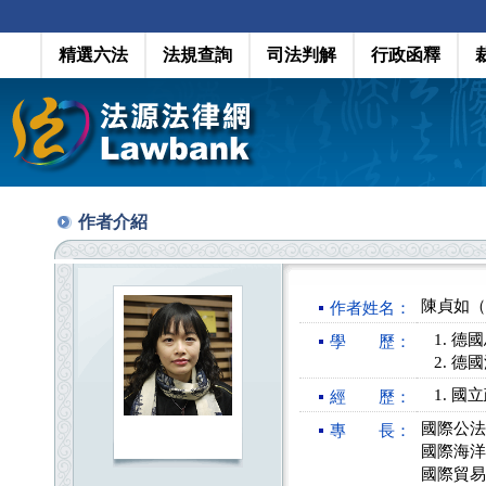
精選六法
法規查詢
司法判解
行政函釋
作者介紹
陳貞如（Ch
作者姓名：
德國
學 歷：
德國
國立
經 歷：
國際公法
專 長：
國際海洋
國際貿易