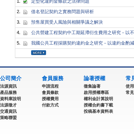
1.
定型化違約金條款之法律問題
2.
借名登記契約之實務問題與研析
3.
預售屋買受人風險與相關爭議之解決
4.
公共營建工程契約中工期延滯衍生費用之研究－以
5.
我國公共工程採購契約違約金之研究－以違約金酌
公司簡介
會員服務
論著授權
常
法源資訊
申請流程
徵集論著
使用
產品服務
會員條款
啟用授權專區
常見
資料庫說明
授權費用
權利金計算說明
法源徵才
付款方式
授權合約書下載
交通資訊
投稿基本資料表
策略聯盟