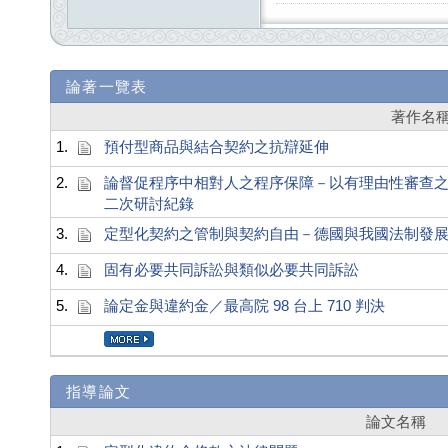
論著一覽表
著作名
1.
預付型商品與結合契約之抗辯延伸
2.
論督促程序中相對人之程序保障－以有理由性審查
二次研討紀錄
3.
定型化契約之管制與契約自由－德國與我國法制發
4.
固有必要共同訴訟與類似必要共同訴訟
5.
論定金與違約金／最高院 98 台上 710 判決
指導論文
論文名稱