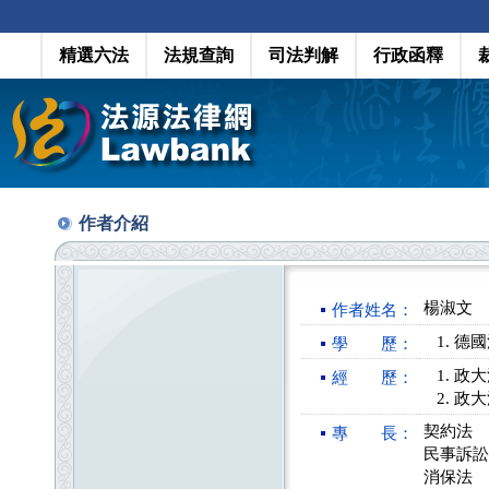
精選六法
法規查詢
司法判解
行政函釋
作者介紹
楊淑文
作者姓名：
德國
學 歷：
政大
經 歷：
政大
契約法
專 長：
民事訴訟
消保法