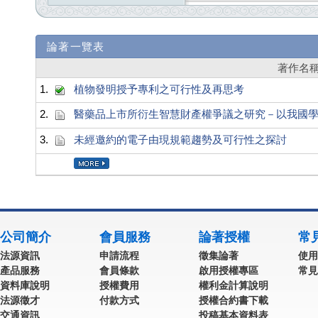
論著一覽表
著作名
1.
植物發明授予專利之可行性及再思考
2.
醫藥品上市所衍生智慧財產權爭議之研究－以我國
3.
未經邀約的電子由現規範趨勢及可行性之探討
公司簡介
會員服務
論著授權
常
法源資訊
申請流程
徵集論著
使用
產品服務
會員條款
啟用授權專區
常見
資料庫說明
授權費用
權利金計算說明
法源徵才
付款方式
授權合約書下載
交通資訊
投稿基本資料表