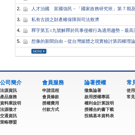
2.
人才治國 富國強民－「國家政務研究班」第 7 期及
3.
私有古蹟之財產權保障與司法救濟
4.
釋字第五○九號解釋於民事侵權行為適用趨勢－最高
5.
想像的新聞自由－從台灣媒體之現實檢討第四權理
公司簡介
會員服務
論著授權
常
法源資訊
申請流程
徵集論著
使用
產品服務
會員條款
啟用授權專區
常見
資料庫說明
授權費用
權利金計算說明
法源徵才
付款方式
授權合約書下載
交通資訊
投稿基本資料表
策略聯盟