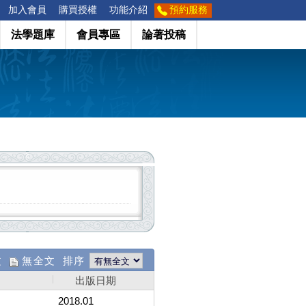
加入會員
購買授權
功能介紹
預約服務
法學題庫
會員專區
論著投稿
文
無全文 排序
出版日期
2018.01