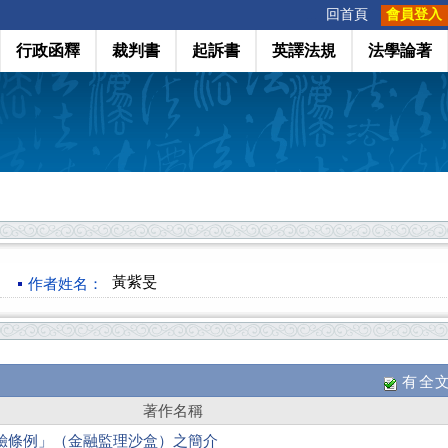
:::
回首頁
會員登入
行政函釋
裁判書
起訴書
英譯法規
法學論著
黃紫旻
作者姓名：
有全
著作名稱
驗條例」（金融監理沙盒）之簡介