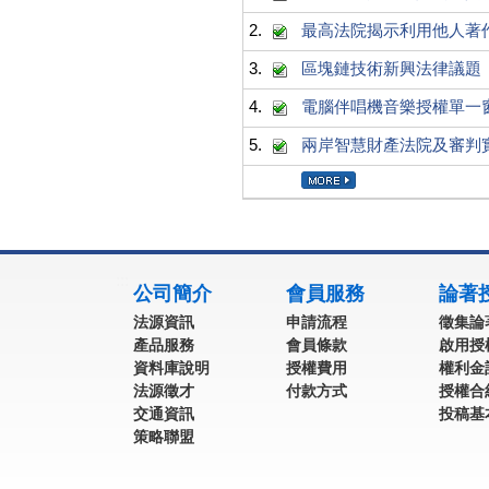
2.
最高法院揭示利用他人著
3.
區塊鏈技術新興法律議題
4.
電腦伴唱機音樂授權單一
5.
兩岸智慧財產法院及審判
:::
公司簡介
會員服務
論著
法源資訊
申請流程
徵集論
產品服務
會員條款
啟用授
資料庫說明
授權費用
權利金
法源徵才
付款方式
授權合
交通資訊
投稿基
策略聯盟