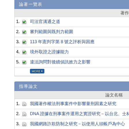
論著一覽表
著
1.
司法官溝通之道
2.
審判範圍與既判力範圍
3.
113 年憲判字第 8 號之評析與因應
4.
境外取證之證據能力
5.
違法詢問對後續偵訊效力之影響
指導論文
論文名稱
1.
我國著作權法刑事案件中影響量刑因素之研究
2.
DNA 證據在刑事案件運用之實證研究－以台北、
3.
我國網路詐欺防制之研究－以使用人頭帳戶為中心